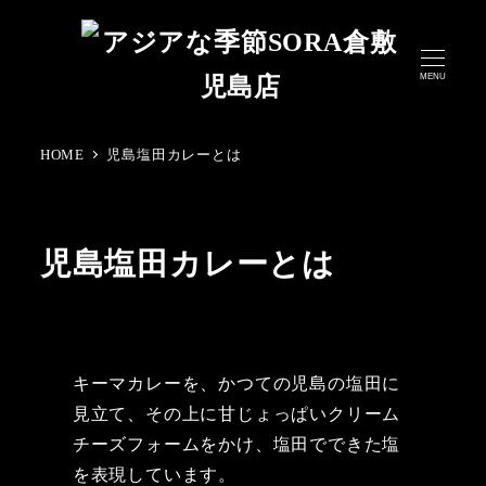
メ
イ
MENU
ン
コ
ン
HOME
児島塩田カレーとは
テ
ン
ツ
児島塩田カレーとは
へ
移
動
キーマカレーを、かつての児島の塩田に
見立て、その上に甘じょっぱいクリーム
チーズフォームをかけ、塩田でできた塩
を表現しています。