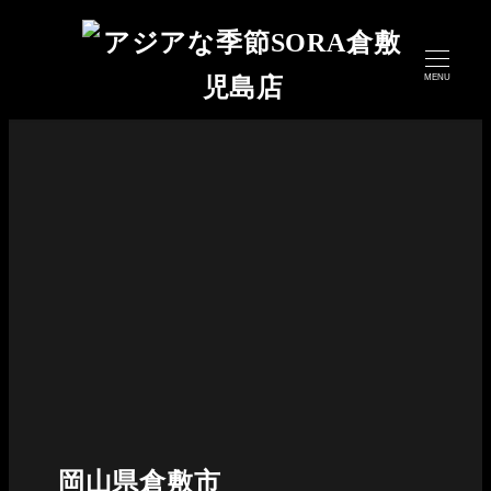
メ
イ
MENU
ン
コ
ン
テ
ン
ツ
へ
移
動
岡山県倉敷市