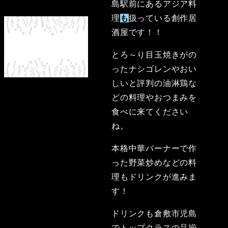
島駅前にあるアジア料
理
も
扱っている創作居
酒屋です！！
とろ～り目玉焼きがの
ったナシゴレンやおい
しいと評判の油淋鶏な
どの料理やおつまみを
食べに来てください
ね。
本格中華バーナーで作
った野菜炒めなどの料
理もドリンクが進みま
す！
ドリンクも倉敷市児島
でトップクラスの品揃