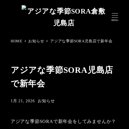
メ
イ
MENU
ン
コ
ン
HOME
お知らせ
アジアな季節SORA児島店で新年会
テ
ン
ツ
アジアな季節SORA児島店
へ
移
で新年会
動
カテゴリー
1月 21, 2026
お知らせ
更新日
アジアな季節SORAで新年会をしてみませんか？